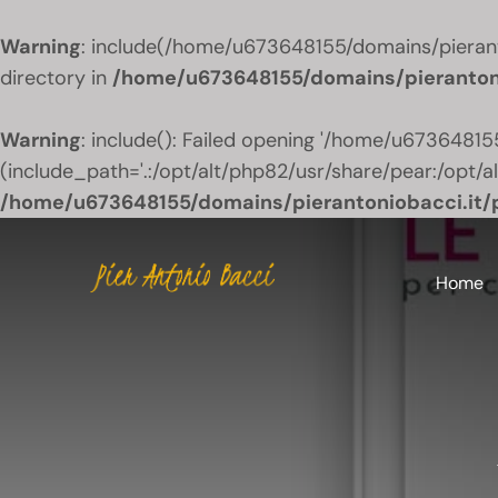
Warning
: include(/home/u673648155/domains/pieranto
directory in
/home/u673648155/domains/pieranton
Warning
: include(): Failed opening '/home/u6736481
(include_path='.:/opt/alt/php82/usr/share/pear:/opt/a
/home/u673648155/domains/pierantoniobacci.it/
Salta
al
Home
contenuto