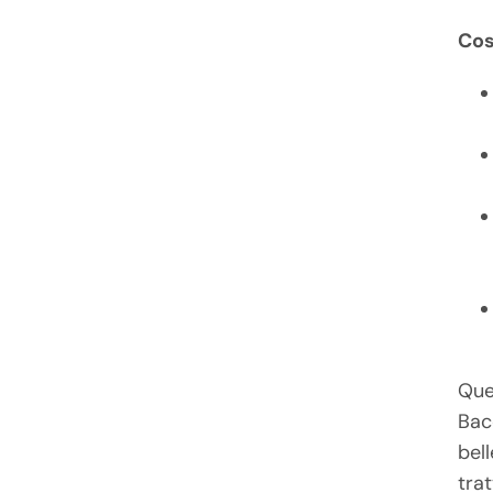
Cos
Ques
Bac
bel
tra