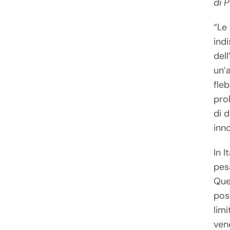
di 
“Le
ind
dell
un’
fleb
pro
di 
inno
In I
pesa
Ques
pos
limi
ven