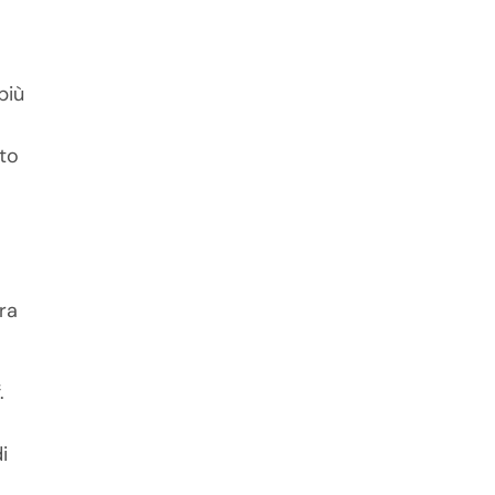
più
nto
ra
.
i