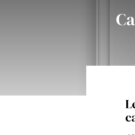
Ca
L
c