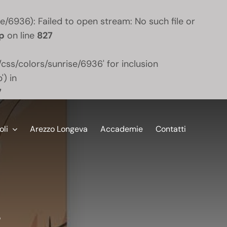
6936): Failed to open stream: No such file or
p
on line
827
ss/colors/sunrise/6936' for inclusion
) in
7
oli
Arezzo Longeva
Accademie
Contatti
r