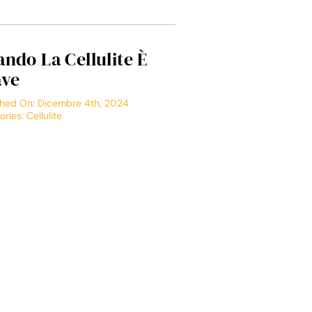
ndo La Cellulite È
ave
shed On: Dicembre 4th, 2024
ories:
Cellulite