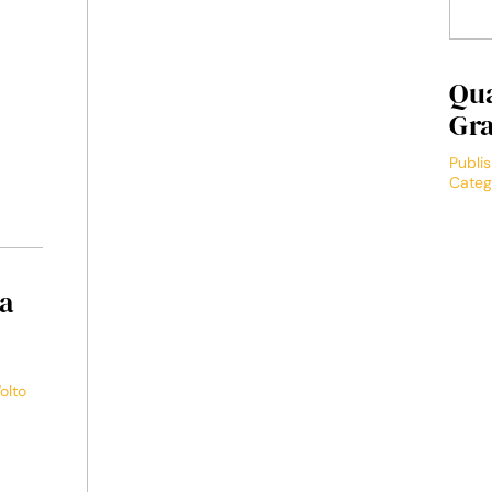
Qua
Gr
Publi
Categ
ca
olto