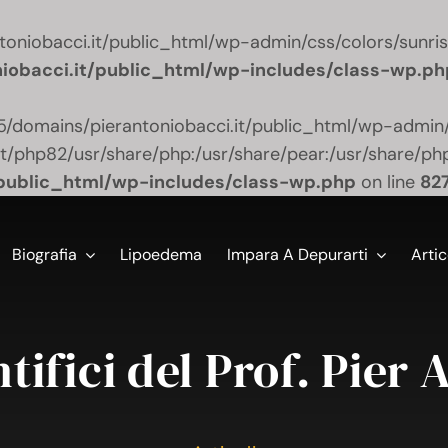
niobacci.it/public_html/wp-admin/css/colors/sunrise/
iobacci.it/public_html/wp-includes/class-wp.ph
55/domains/pierantoniobacci.it/public_html/wp-admin/c
lt/php82/usr/share/php:/usr/share/pear:/usr/share/php'
public_html/wp-includes/class-wp.php
on line
82
Biografia
Lipoedema
Impara A Depurarti
Artic
ntifici del Prof. Pier